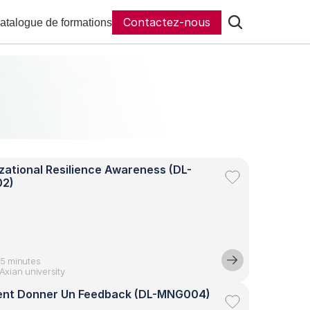
Contactez-nous
catalogue de formations
zational Resilience Awareness (DL-
2)
45 minutes
Axian university
nt Donner Un Feedback (DL-MNG004)