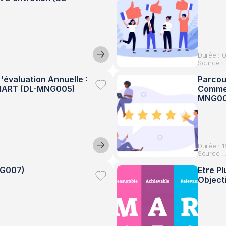
Durée : 
Source : 
'évaluation Annuelle : 
Parcour
 SMART (DL-MNG005)
Commen
MNG00
Durée : 1
Source : 
NG007)
Etre P
Object