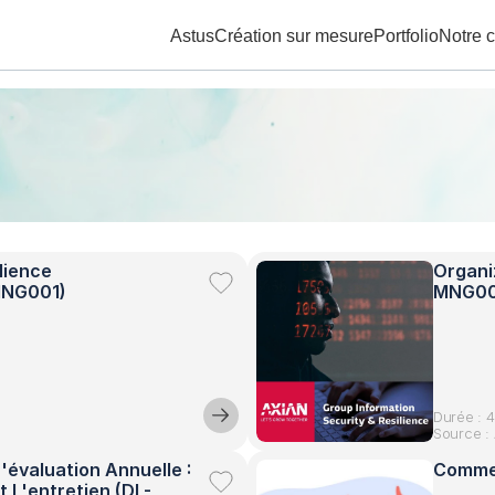
Astus
Création sur mesure
Portfolio
Notre 
lience 
Organi
MNG001)
MNG00
Durée : 
Source : 
'évaluation Annuelle : 
Comme
 L'entretien (DL-