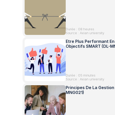
Durée : 08 heures
Source : Axian university
Etre Plus Performant En
Objectifs SMART (DL-
Durée : 05 minutes
Source : Axian university
Principes De La Gestio
MNG021)