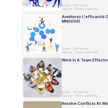
Durée : 08 heures
Source : Axian university
Améliorez L'efficacité 
MNG009)
Durée : 06 heures
Source : Axian university
Work In A Team Effecti
Durée : 05 heures
Source : Axian university
Resolve Conflicts At W