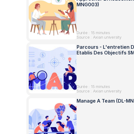
MNG003)
Durée : 15 minutes
Source : Axian university
Parcours - L'entretien D
Etablis Des Objectifs
Durée : 15 minutes
Source : Axian university
Manage A Team (DL-M