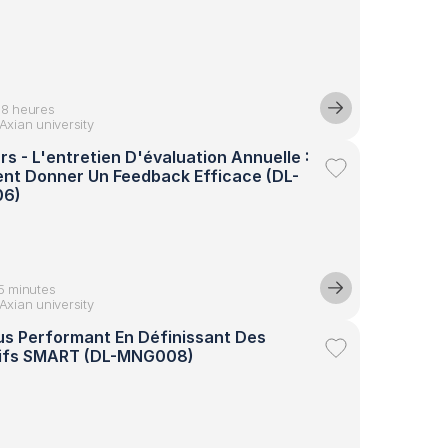
08 heures
Axian university
s - L'entretien D'évaluation Annuelle : 
t Donner Un Feedback Efficace (DL-
6)
5 minutes
Axian university
lus Performant En Définissant Des 
ifs SMART (DL-MNG008)