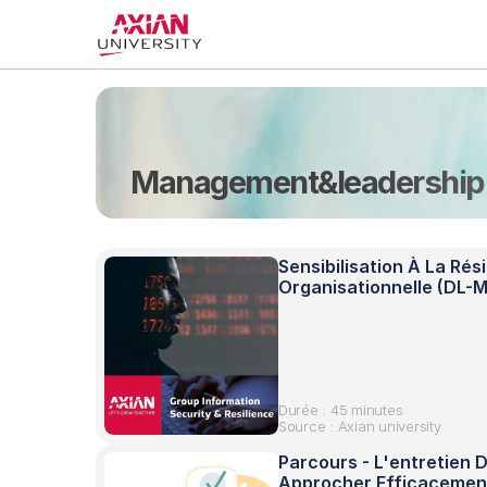
Management&leadership
Sensibilisation À La Rési
Organisationnelle (DL-
Durée : 45 minutes
Source : Axian university
Parcours - L'entretien D
Approcher Efficacement