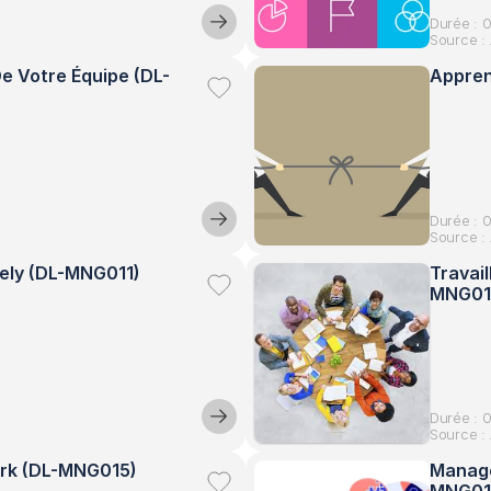
Durée : 
Source : 
De Votre Équipe (DL-
Appren
Durée : 
Source : 
vely (DL-MNG011)
Travai
MNG01
Durée : 
Source : 
ork (DL-MNG015)
Manage