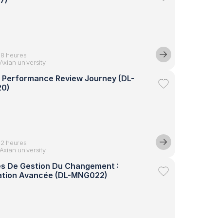
7)
08 heures
Axian university
 Performance Review Journey (DL-
0)
02 heures
Axian university
s De Gestion Du Changement : 
ation Avancée (DL-MNG022)