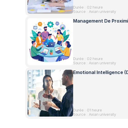
Durée : 02 heure
Source : Axian university
Management De Proxim
Durée : 02 heure
Source : Axian university
Emotional Intelligence
Durée : 01 heure
Source : Axian university