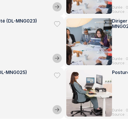
Durée : 
Source : 
ité (DL-MNG023)
Diriger
MNG02
Durée : 
Source : 
 (DL-MNG025)
Postur
Durée : 
Source : 