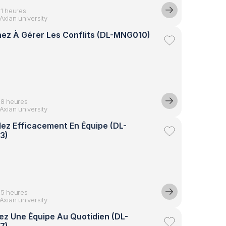
01 heures
Axian university
ez À Gérer Les Conflits (DL-MNG010)
08 heures
Axian university
llez Efficacement En Équipe (DL-
3)
05 heures
Axian university
z Une Équipe Au Quotidien (DL-