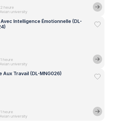
02 heure
Axian university
 Avec Intelligence Émotionnelle (DL-
4)
01 heure
Axian university
e Aux Travail (DL-MNG026)
01 heure
Axian university