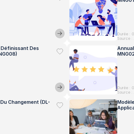
MNG01
Durée : 
Source : 
 Définissant Des 
Annual
MNG008)
MNG02
Durée : 
Source : 
n Du Changement (DL-
Modèle
Applic